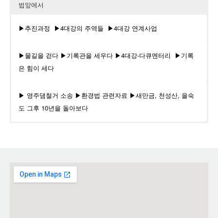
법앞에서
▶추진과정
▶4대강의 주역들
▶4대강 연계사업
▶물길을 걷다
▶기록관을 세우다
▶4대강-다큐멘터리
▶기록
은 힘이 세다
▶ 영주댐철거 소송
▶환경법 관련자료
▶새만금, 천성산, 을숙
도 그후 10년을 돌아보다