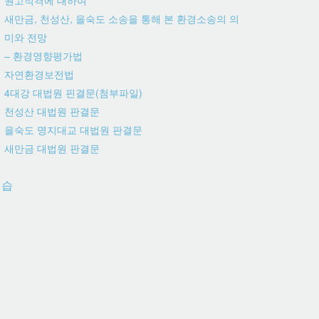
원고적격에 대하여
새만금, 천성산, 을숙도 소송을 통해 본 환경소송의 의
미와 전망
– 환경영향평가법
자연환경보전법
4대강 대법원 핀결문(첨부파일)
천성산 대법원 판결문
을숙도 명지대교 대법원 판결문
새만금 대법원 판결문
연습