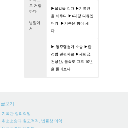
로 저항
▶물길을 걷다
▶기록관
하다
을 세우다
▶4대강-다큐멘
법앞에
터리
▶기록은 힘이 세
서
다
▶ 영주댐철거 소송
▶환
경법 관련자료
▶새만금,
천성산, 을숙도 그후 10년
을 돌아보다
새글보기
기록관 정리작업
취소소송과 원고적격, 법률상 이익