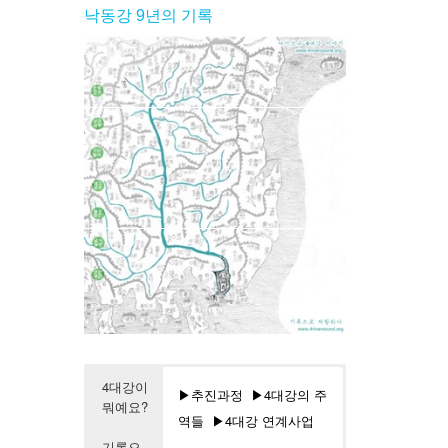
낙동강 9년의 기록
4대강이
▶추진과정
▶4대강의 주
뭐예요?
역들
▶4대강 연계사업
기록으